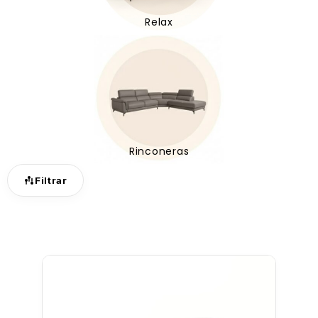
Relax
Rinconeras
Filtrar
PRECIO
280
€
–
5410
€
NÚMERO DE PLAZAS