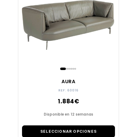
MECANISMOS DE RELAX
REPOSACABEZAS
REPOSABRAZOS
RESPALDO RECLINABLE
AURA
CON PUERTOS USB
REF: 60016
1.884
€
ESTILO
Disponible en 12 semanas
LÍNEA DE DISEÑO
SELECCIONAR OPCIONES