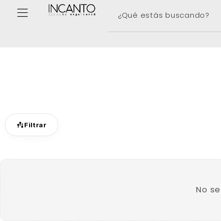
Filtrar
NÚMERO 
PRECIO
280
€
–
5410
€
No se
RESPALDO RECLINABLE
CON PUERTOS USB