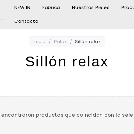
NEW IN
Fábrica
Nuestras Pieles
Prod
Contacto
Inicio
/
Relax
/
Sillón relax
Sillón relax
DE PLAZAS
MECANISMOS DE RELAX
REPOS
 encontraron productos que coincidan con la sele
ESTILO
LÍNEA DE DISEÑO
G