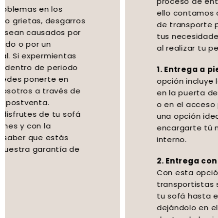
proceso de entrega de tu sofá, por
ello contamos con varias opciones
de transporte para adaptarnos a
tus necesidades y que puedes elegir
al realizar tu pedido:
1. Entrega a pie de calle:
Esta
opción incluye la entrega de tu sofá
en la puerta de tu casa, en la acera
o en el acceso principal al edificio. Es
una opción ideal si prefieres
encargarte tú mismo del traslado
interno.
2. Entrega con subida a domicilio:
Con esta opción, nuestros
transportistas se encargán de subir
tu sofá hasta el interior de tu hogar,
dejándolo en el lugar que prefieras