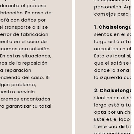
personales. Aquí te damos unos
consejos para ayudarte a decidir:
1. Chaiselongue izquierdo:
Si te
sientas en el sofá y el reposapiés
largo está a tu izquierda, entonces
necesitas un chaiselongue izquierdo.
Esto es ideal si, por ejemplo, deseas
que el sofá se ubique en una pared
donde la zona de descanso quede a
la izquierda cuando te sientes.
2. Chaiselongue derecho:
Si te
sientas en el sofá y el reposapiés
largo está a tu derecha, entonces
opta por un chaiselongue derecho.
Este es el lado ideal si tu espacio
tiene una distribución que favorezca
esta configuración.