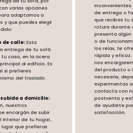
inconvenientes durante el proceso
de entrega o fabricación. En caso de
que recibas tu sofá con daños por
rotura durante el transporte o si se
presenta algún error de fabricación
o de funcionamiento en el caso de
los relax, te ofrecemos una solución
rápida y eficaz. En estas situaciones,
nos encargaremos de la reposición
del producto o la reparación
necesaria, dependiendo del caso. Si
experimentas algún problema,
contacta con nuestro servicio
postventa y estaremos encantados
de ayudarte para garantizar tu total
satisfacción.