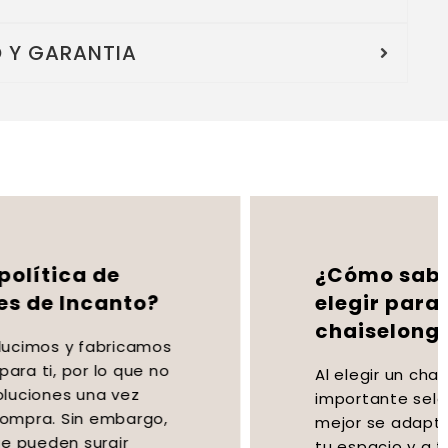
 Y GARANTIA
¿Cómo saber qué lado
elegir para mi sofá
chaiselongue?
Al elegir un chaiselongue, es
importante seleccionar el lado que
mejor se adapte a la distribución de
tu espacio y a tus preferencias