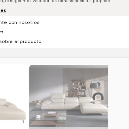
a, te sugerimos verificar las dimensiones del paquete.
nes
nte con nosotros
om
 sobre el producto