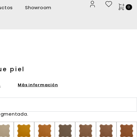
uctos
Showroom
0
ue piel
Más información
s
Pigmentada.