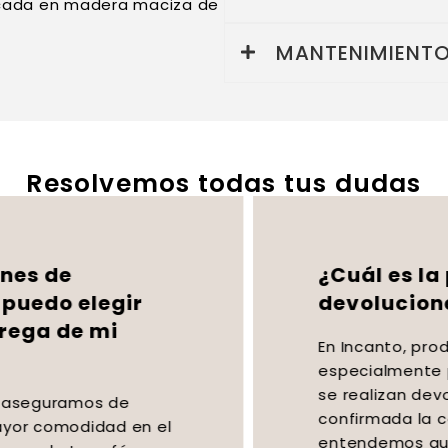
ricada en madera maciza de
MANTENIMIENTO
Resolvemos todas tus dudas
¿Cuál es la política de
devoluciones de Incanto?
En Incanto, producimos y fabricamos
especialmente para ti, por lo que no
se realizan devoluciones una vez
confirmada la compra. Sin embargo,
entendemos que pueden surgir