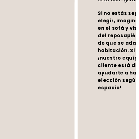
Si no estás seguro de qué lado
elegir, imagina cómo te sentarías
en el sofá y visualiza la ubicación
del reposapiés para asegurarte
de que se adapta bien a tu
habitación. Si aún tienes dudas,
¡nuestro equipo de atención al
cliente está disponible para
ayudarte a hacer la mejor
elección según tus necesidades y
espacio!