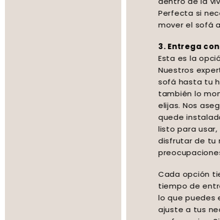
dentro de la vivienda (sin montaje).
Perfecta si necesitas ayuda para
mover el sofá al interior.
3. Entrega con subida y montaje:
Esta es la opción más completa.
Nuestros expertos no solo suben tu
sofá hasta tu hogar, sino que
también lo montan en el lugar que
elijas. Nos aseguramos de que todo
quede instalado correctamente y
listo para usar, para que puedas
disfrutar de tu nuevo sofá sin
preocupaciones.
Cada opción tiene un coste y
tiempo de entrega específicos, por
lo que puedes elegir la que mejor se
ajuste a tus necesidades y