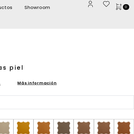
uctos
Showroom
0
as piel
Más información
s