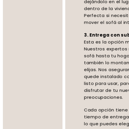
dejándolo en el lugar que prefieras
dentro de la vivienda (sin montaje).
Perfecta si necesitas ayuda para
mover el sofá al interior.
3. Entrega con subida y montaje:
Esta es la opción más completa.
Nuestros expertos no solo suben tu
sofá hasta tu hogar, sino que
también lo montan en el lugar que
elijas. Nos aseguramos de que todo
quede instalado correctamente y
listo para usar, para que puedas
disfrutar de tu nuevo sofá sin
preocupaciones.
Cada opción tiene un coste y
tiempo de entrega específicos, por
lo que puedes elegir la que mejor se