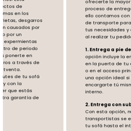
ofrecerte la mayor comodidad en el
proceso de entrega de tu sofá, por
ello contamos con varias opciones
de transporte para adaptarnos a
tus necesidades y que puedes elegir
al realizar tu pedido:
1. Entrega a pie de calle:
Esta
opción incluye la entrega de tu sofá
en la puerta de tu casa, en la acera
o en el acceso principal al edificio. Es
una opción ideal si prefieres
encargarte tú mismo del traslado
interno.
2. Entrega con subida a domicilio:
Con esta opción, nuestros
transportistas se encargán de subir
tu sofá hasta el interior de tu hogar,