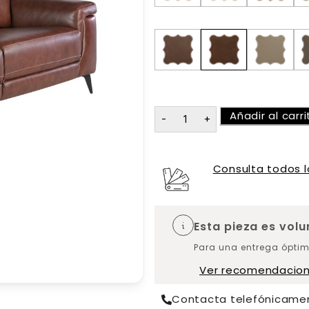
Añadir al carri
Consulta todos l
Esta pieza es vol
Para una entrega óptim
Ver recomendacio
Contacta telefónicame