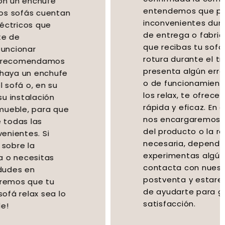
entendemos que pueden surgir
inconvenientes durante el proceso
de entrega o fabricación. En caso de
que recibas tu sofá con daños por
rotura durante el transporte o si se
presenta algún error de fabricación
o de funcionamiento en el caso de
los relax, te ofrecemos una solución
rápida y eficaz. En estas situaciones,
nos encargaremos de la reposición
del producto o la reparación
necesaria, dependiendo del caso. Si
experimentas algún problema,
contacta con nuestro servicio
postventa y estaremos encantados
de ayudarte para garantizar tu total
satisfacción.