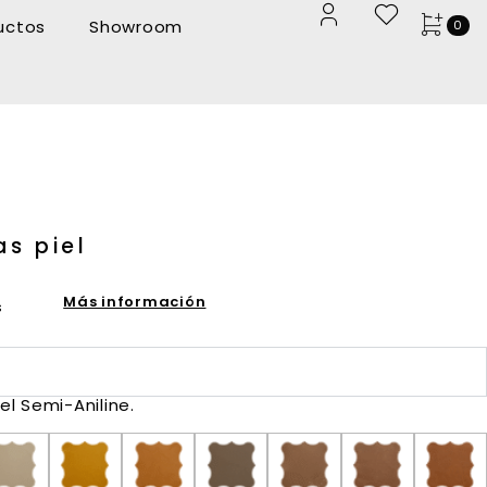
uctos
Showroom
0
as piel
Más información
s
el Semi-Aniline.