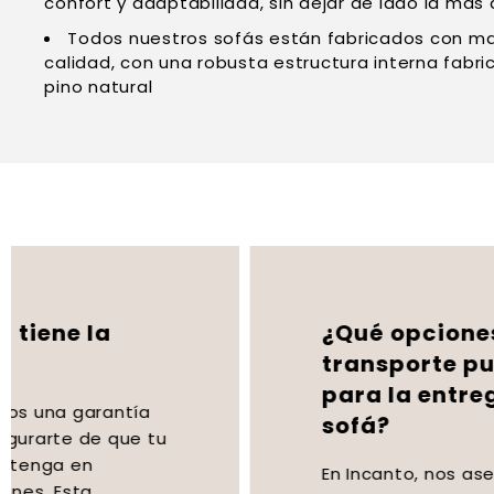
confort y adaptabilidad, sin dejar de lado la más
Todos nuestros sofás están fabricados con mat
calidad, con una robusta estructura interna fab
pino natural
¿Qué opciones de
transporte puedo elegir
para la entrega de mi
sofá?
En Incanto, nos aseguramos de