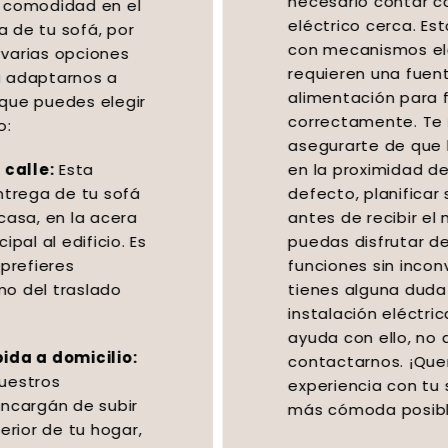
necesario contar con un enchufe
eléctrico cerca. Estos sofás cuentan
con mecanismos eléctricos que
requieren una fuente de
alimentación para funcionar
correctamente. Te recomendamos
asegurarte de que haya un enchufe
en la proximidad del sofá o, en su
defecto, planificar su instalación
antes de recibir el mueble, para que
puedas disfrutar de todas las
funciones sin inconvenientes. Si
tienes alguna duda sobre la
instalación eléctrica o necesitas
ayuda con ello, no dudes en
contactarnos. ¡Queremos que tu
experiencia con tu sofá relax sea lo
más cómoda posible!