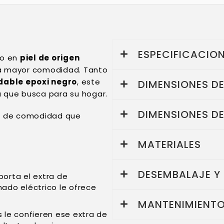
ESPECIFICACIO
do en
piel de origen
a mayor comodidad. Tanto
dable epoxi negro
, este
DIMENSIONES D
a que busca para su hogar.
DIMENSIONES D
tra de comodidad que
MATERIALES
DESEMBALAJE Y
porta el extra de
ado eléctrico le ofrece
MANTENIMIENTO
le confieren ese extra de