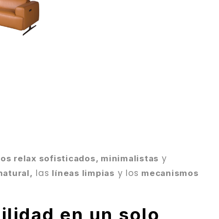
y
s relax sofisticados, minimalistas
las
y los
natural,
líneas limpias
mecanismos
ilidad en un solo