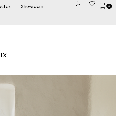
uctos
Showroom
0
ux