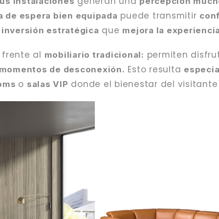
generan una
sus instalaciones
percepción much
puede transmitir
a de espera bien equipada
conf
a
que
inversión estratégica
mejora la experiencia
frente al
permiten disfru
mobiliario tradicional:
Esto resulta
momentos de desconexión.
especi
o
donde el bienestar del visitante
ooms
salas VIP