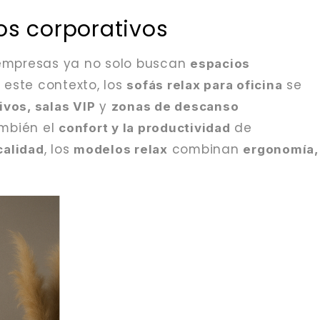
os corporativos
empresas ya no solo buscan
espacios
n este contexto, los
se
sofás relax para oficina
y
vos, salas VIP
zonas de descanso
mbién el
de
confort y la productividad
, los
combinan
calidad
modelos relax
ergonomía,