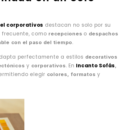
iel corporativos
destacan no solo por su
o frecuente, como
o
recepciones
despachos
.
able
con el paso del tiempo
 adapta perfectamente a estilos
decorativos
y
. En
Incanto Sofás
ectónicos
corporativos
,
permitiendo elegir
y
colores,
formatos