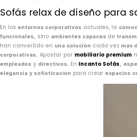
Sofás relax de diseño para s
En los
actuales, la
entornos corporativos
comod
sino
de
funcionales,
ambientes capaces
transmi
han convertido en
cada vez
una solución
más 
Apostar por
mobiliario premium
n
corporativas.
y
En
Incanto Sofás
empleados
directivos.
,
espe
para crear
elegancia y sofisticación
espacios co