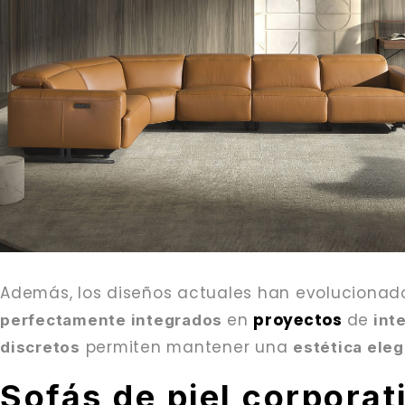
Además, los diseños actuales han evolucionad
en
proyectos
de
perfectamente integrados
int
permiten mantener una
discretos
estética eleg
Sofás de piel corporat