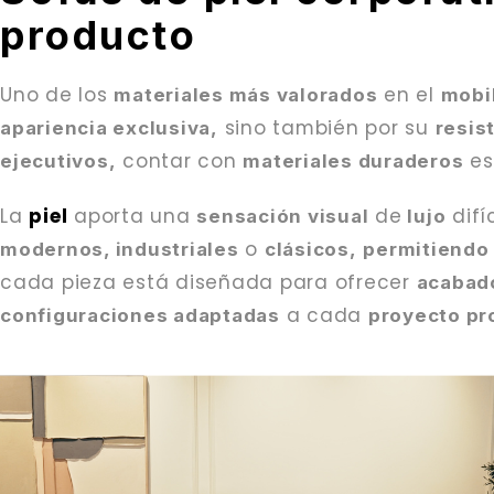
producto
Uno de los
en el
materiales más valorados
mobil
sino también por su
apariencia exclusiva,
resis
contar con
e
ejecutivos,
materiales duraderos
La
piel
aporta una
de
difí
sensación visual
lujo
o
modernos, industriales
clásicos,
permitiendo 
cada pieza está diseñada para ofrecer
acabado
a cada
configuraciones adaptadas
proyecto pr