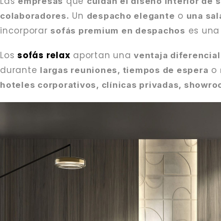
Las
que
empresas
cuidan el diseño interior de 
Un
o
colaboradores.
despacho elegante
una sal
incorporar
es un
sofás premium en despachos
Los
sofás relax
aportan una
ventaja diferencial
durante
o
largas reuniones, tiempos de espera
hoteles corporativos, clínicas privadas, showr