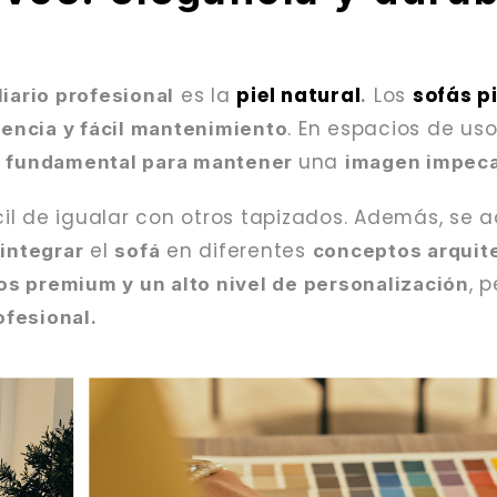
es la
piel natural
Los
sofás p
iario profesional
.
. En espacios de us
tencia y fácil mantenimiento
s
una
fundamental para mantener
imagen impec
cil de igualar con otros tapizados. Además, se
el
en diferentes
integrar
sofá
conceptos arquit
, 
s premium y un alto nivel de personalización
ofesional.