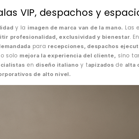
alas VIP, despachos y espaci
y la
Las 
idad
imagen de marca
van de la mano.
. E
tir
profesionalidad, exclusividad y bienestar
para
demandada
recepciones, despachos ejecuti
o solo
sino ta
mejora la experiencia del cliente,
en
y t
de
cialistas
diseño italiano
apizados
alta 
rporativos de alto nivel.