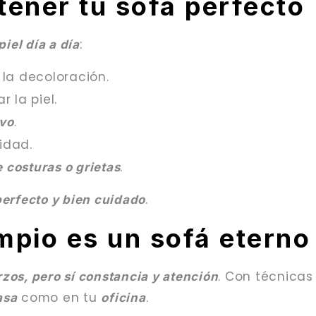
tener tu sofá perfecto
:
iel día a día
 la decoloración.
 la piel.
.
ivo
idad.
.
 costuras o grietas
.
perfecto y bien cuidado
mpio es un sofá eterno
. Con técnica
zos, pero sí constancia y atención
como en tu
.
asa
oficina