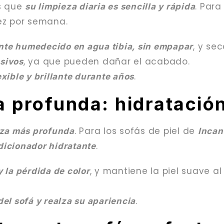
es que
. Para
su limpieza diaria es sencilla y rápida
z por semana.
, y se
nte humedecido en agua tibia, sin empapar
, ya que pueden dañar el acabado.
asivos
.
xible y brillante durante años
za profunda: hidrataci
. Para los sofás de piel de
eza más profunda
Incan
.
icionador hidratante
, y mantiene la piel suave al
y la pérdida de color
.
del sofá y realza su apariencia