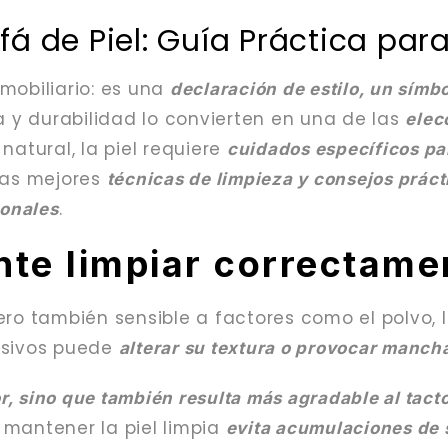
á de Piel: Guía Práctica par
obiliario: es una
declaración de estilo, un símbo
a y durabilidad lo convierten en una de las
elec
natural, la piel requiere
cuidados específicos pa
las mejores
técnicas de limpieza y consejos práct
.
ionales
nte limpiar correctamen
pero también sensible a factores como el polvo, l
esivos puede
alterar su textura o provocar mancha
or, sino que también resulta más agradable al tact
, mantener la piel limpia
evita acumulaciones de s