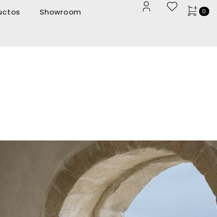
uctos
Showroom
0