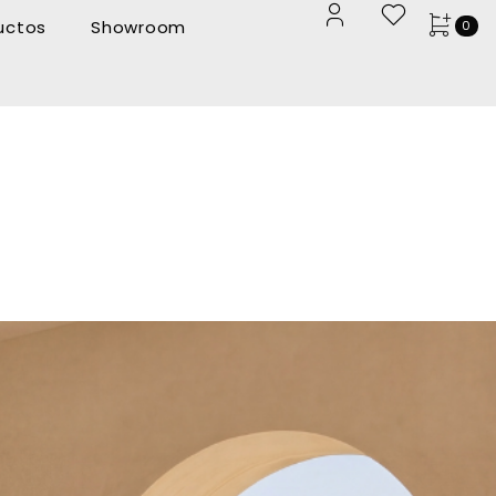
uctos
Showroom
0