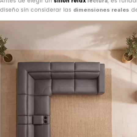
Antes de elegir un
sillón relax
, es fund
lectura
diseño sin considerar las
de
dimensiones reales