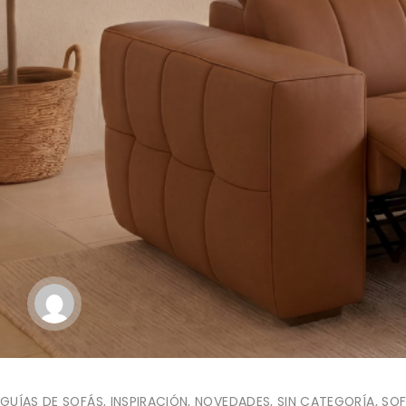
GUÍAS DE SOFÁS
,
INSPIRACIÓN
,
NOVEDADES
,
SIN CATEGORÍA
,
SOF