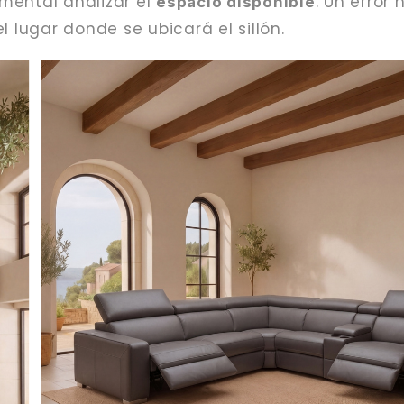
amental analizar el
. Un error
espacio disponible
l lugar donde se ubicará el sillón.