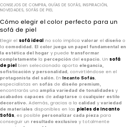
CONSEJOS DE COMPRA
,
GUÍAS DE SOFÁS
,
INSPIRACIÓN
,
NOVEDADES
,
SOFÁS DE PIEL
Cómo elegir el color perfecto para un
sofá de piel
Elegir el
sofá ideal
no solo implica
el
o
valorar
diseño
la
comodidad.
El color juega un papel fundamental en
y puede
la estética del hogar
transformar
la
del
Un
sofá
completamente
percepción
espacio.
de piel
bien seleccionado aporta
elegancia,
, convirtiéndose en el
sofisticación y personalidad
En
,
protagonista del salón.
Incanto Sofás
especialistas en
de
sofás
diseño premium,
encontrarás una
y
amplia variedad
de
tonalidades
de
a
acabados
capaces
adaptarse
cualquier estilo
Además, gracias a la
y
decorativo.
calidad
variedad
disponibles en las
pieles de Incanto
de materiales
Sofás
, es posible
para
personalizar cada pieza
conseguir un
y totalmente
resultado exclusivo