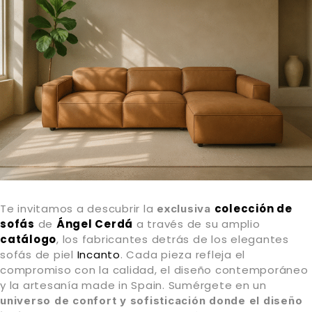
Te invitamos a descubrir la
colección de
exclusiva
sofás
de
Ángel Cerdá
a través de su amplio
catálogo
, los fabricantes detrás de los elegantes
sofás de piel
Incanto
. Cada pieza refleja el
compromiso con la calidad, el diseño contemporáneo
y la artesanía made in Spain. Sumérgete en un
universo de confort y sofisticación donde el diseño