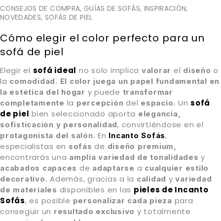
CONSEJOS DE COMPRA
,
GUÍAS DE SOFÁS
,
INSPIRACIÓN
,
NOVEDADES
,
SOFÁS DE PIEL
Cómo elegir el color perfecto para un
sofá de piel
Elegir el
sofá ideal
no solo implica
el
o
valorar
diseño
la
comodidad.
El color juega un papel fundamental en
y puede
la estética del hogar
transformar
la
del
Un
sofá
completamente
percepción
espacio.
de piel
bien seleccionado aporta
elegancia,
, convirtiéndose en el
sofisticación y personalidad
En
,
protagonista del salón.
Incanto Sofás
especialistas en
de
sofás
diseño premium,
encontrarás una
y
amplia variedad
de
tonalidades
de
a
acabados
capaces
adaptarse
cualquier estilo
Además, gracias a la
y
decorativo.
calidad
variedad
disponibles en las
pieles de Incanto
de materiales
Sofás
, es posible
para
personalizar cada pieza
conseguir un
y totalmente
resultado exclusivo