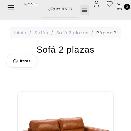
0
Inicio
/
Sofás
/
Sofá 2 plazas
/
Página 2
Sofá 2 plazas
Filtrar
PRECIO
280
€
–
5410
€
NÚMERO DE PLAZAS
MECANISMOS DE RELAX