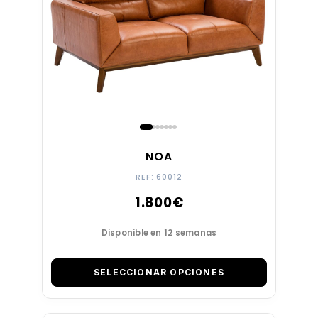
REPOSACABEZAS
REPOSABRAZOS
RESPALDO RECLINABLE
NOA
CON PUERTOS USB
REF: 60012
1.800
€
ESTILO
Disponible en 12 semanas
LÍNEA DE DISEÑO
SELECCIONAR OPCIONES
GIRATORIO