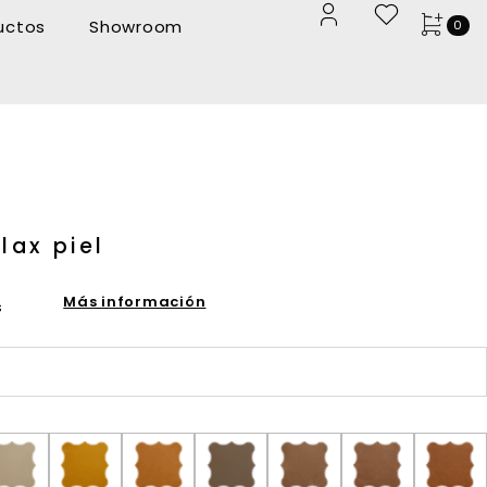
uctos
Showroom
0
lax piel
Más información
s