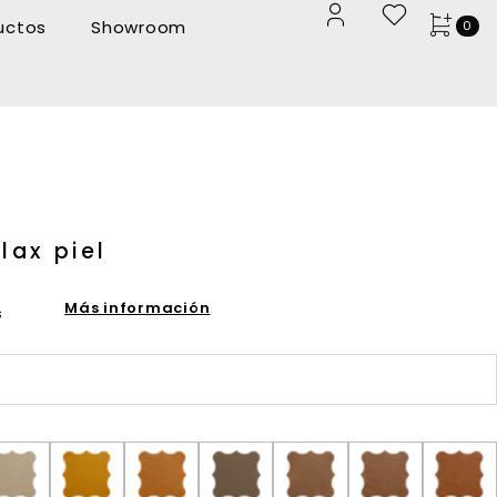
uctos
Showroom
0
lax piel
Más información
s