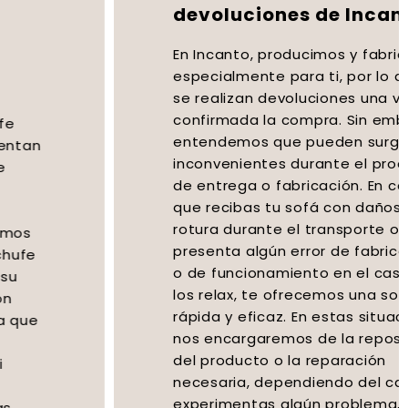
devoluciones de Incanto?
En Incanto, producimos y fabricamos
especialmente para ti, por lo que no
se realizan devoluciones una vez
confirmada la compra. Sin embargo,
entendemos que pueden surgir
inconvenientes durante el proceso
de entrega o fabricación. En caso de
que recibas tu sofá con daños por
rotura durante el transporte o si se
presenta algún error de fabricación
o de funcionamiento en el caso de
los relax, te ofrecemos una solución
rápida y eficaz. En estas situaciones,
nos encargaremos de la reposición
del producto o la reparación
necesaria, dependiendo del caso. Si
experimentas algún problema,